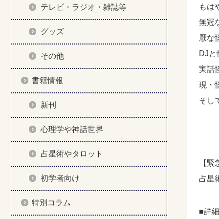
もは
テレビ・ラジオ・雑誌等
無冠
グッズ
厭な
DJ
その他
実話
書籍情報
現・
そし
新刊
心理学や神話世界
占星術やタロット
【緊
初学者向け
占星
特別コラム
■詳