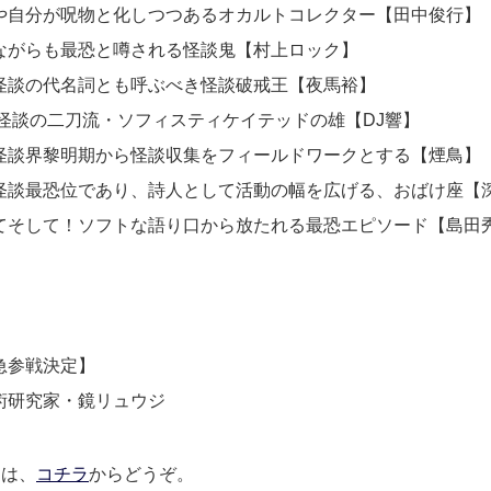
や自分が呪物と化しつつあるオカルトコレクター【田中俊行】
ながらも最恐と噂される怪談鬼【村上ロック】
怪談の代名詞とも呼ぶべき怪談破戒王【夜馬裕】
と怪談の二刀流・ソフィスティケイテッドの雄【DJ響】
怪談界黎明期から怪談収集をフィールドワークとする【煙鳥】
怪談最恐位であり、詩人として活動の幅を広げる、おばけ座【
てそして！ソフトな語り口から放たれる最恐エピソード【島田
急参戦決定】
術研究家・鏡リュウジ
細は、
コチラ
からどうぞ。