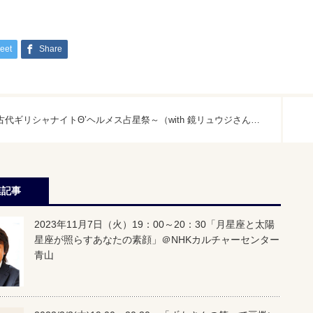
eet
Share
古代ギリシャナイトΘ’ヘルメス占星祭～（with 鏡リュウジさん） 古代の星々の下で、いにしえの”術”を見よう！
連記事
2023年11月7日（火）19：00～20：30「月星座と太陽
星座が照らすあなたの素顔」＠NHKカルチャーセンター
青山