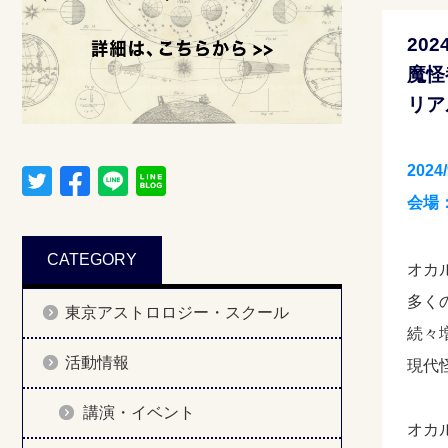
202
魔怪
リア
2024
会場
CATEGORY
オカ
多く
東京アストロロジー・スクール
続々
活動情報
現代
講演・イベント
オカ