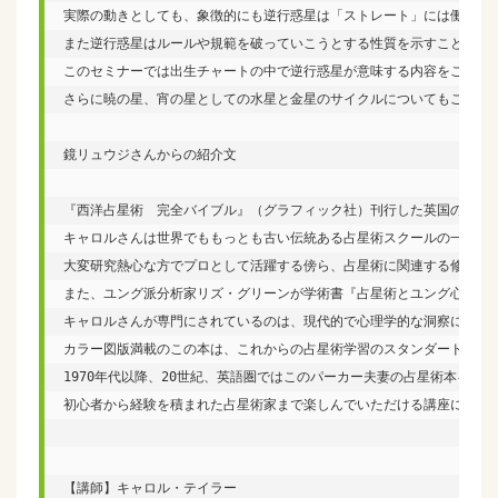
実際の動きとしても、象徴的にも逆行惑星は「ストレート」には働かない
また逆行惑星はルールや規範を破っていこうとする性質を示すこともあ
このセミナーでは出生チャートの中で逆行惑星が意味する内容をご説明し
さらに暁の星、宵の星としての水星と金星のサイクルについてもご説明
鏡リュウジさんからの紹介文

『西洋占星術　完全バイブル』（グラフィック社）刊行した英国のトップ
キャロルさんは世界でももっとも古い伝統ある占星術スクールの一つ、
大変研究熱心な方でプロとして活躍する傍ら、占星術に関連する修士号
また、ユング派分析家リズ・グリーンが学術書『占星術とユング心理学
キャロルさんが専門にされているのは、現代的で心理学的な洞察に基づ
カラー図版満載のこの本は、これからの占星術学習のスタンダードな教本とな
1970年代以降、20世紀、英語圏ではこのパーカー夫妻の占星術本を最
初心者から経験を積まれた占星術家まで楽しんでいただける講座になるは
【講師】キャロル・テイラー
