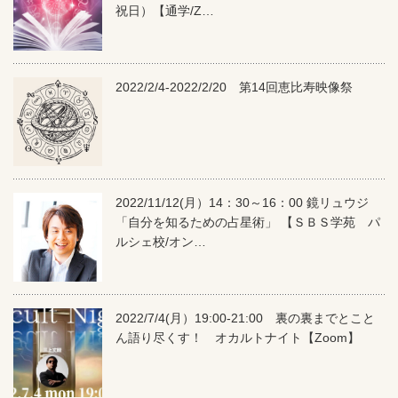
祝日）【通学/Z…
2022/2/4-2022/2/20 第14回恵比寿映像祭
2022/11/12(月）14：30～16：00 鏡リュウジ
「自分を知るための占星術」 【ＳＢＳ学苑 パ
ルシェ校/オン…
2022/7/4(月）19:00-21:00 裏の裏までとこと
ん語り尽くす！ オカルトナイト【Zoom】