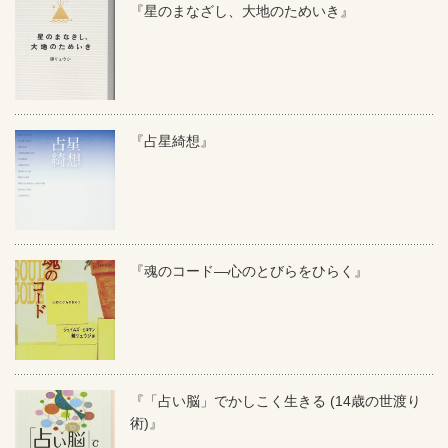
『星のまなざし、大地のためいき』
『占星綺想』
『魂のコード―心のとびらをひらく』
『「占い脳」でかしこく生きる (14歳の世渡り
術)』