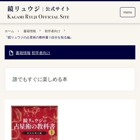
menu
ホーム
書籍情報
初学者向け
『鏡リュウジの占星術の教科書 I:自分を知る編』
書籍情報
初学者向け
誰でもすぐに楽しめる本