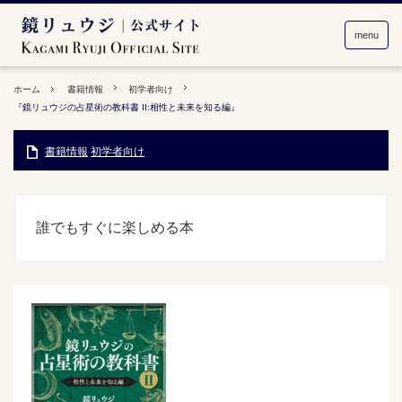
menu
ホーム
書籍情報
初学者向け
『鏡リュウジの占星術の教科書 II:相性と未来を知る編』
書籍情報
初学者向け
誰でもすぐに楽しめる本