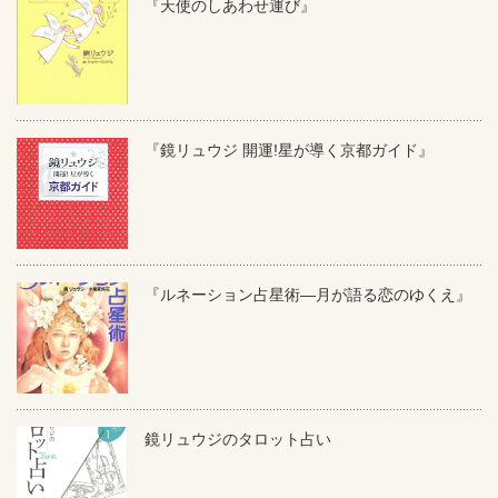
『天使のしあわせ運び』
『鏡リュウジ 開運!星が導く京都ガイド』
『ルネーション占星術―月が語る恋のゆくえ』
鏡リュウジのタロット占い