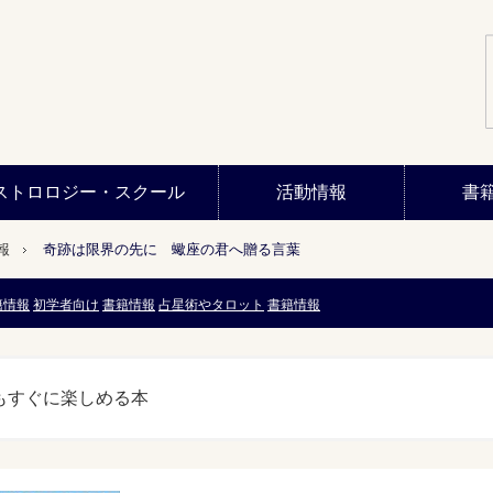
ストロロジー・スクール
活動情報
書
報
奇跡は限界の先に 蠍座の君へ贈る言葉
籍情報
初学者向け
書籍情報
占星術やタロット
書籍情報
もすぐに楽しめる本