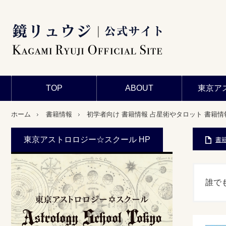
TOP
ABOUT
東京ア
ホーム
書籍情報
初学者向け
書籍情報
占星術やタロット
書籍情
東京アストロロジー☆スクール HP
書
誰で