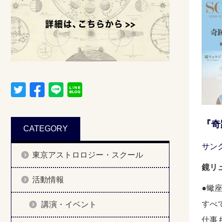
『奇
CATEGORY
サン
東京アストロロジー・スクール
鏡リュ
活動情報
●蠍
すべ
講演・イベント
仕事