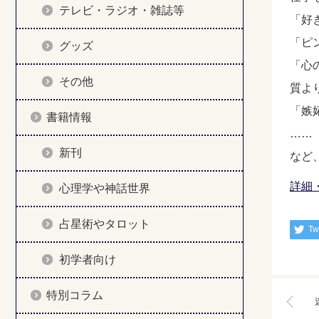
テレビ・ラジオ・雑誌等
「好
「ピ
グッズ
「心
その他
質よ
「嫉
書籍情報
……
新刊
など
詳細
心理学や神話世界
占星術やタロット
Tw
初学者向け
特別コラム