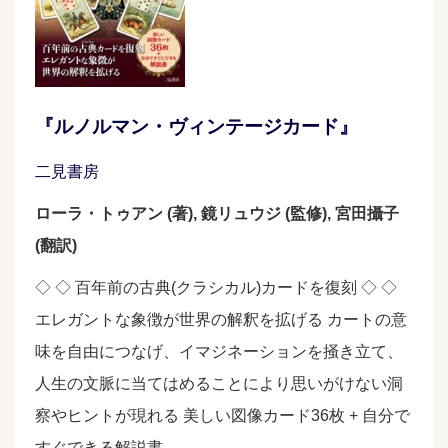
『ルノルマン・ヴィンテージカード』
二見書房
ローラ・トゥアン (著), 鏡リュウジ (監修), 宮田攝子
(翻訳)
◇ ◇ 百年前の古典(クラシカル)カードを復刻 ◇ ◇
エレガントな象徴が世界の解釈を拡げる カートの意
味を自由につなげ、イマジネーションを掻き立て、
人生の文脈に当てはめることにより思いがけない洞
察やヒントが現れる 美しい図像カード36枚 + 自分で
すぐできる解説書