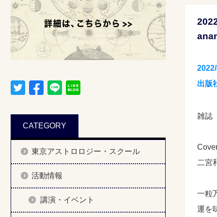
202
ana
2022
出版
雑誌【
CATEGORY
Cove
東京アストロロジー・スクール
二宮
活動情報
一粒
講演・イベント
運を