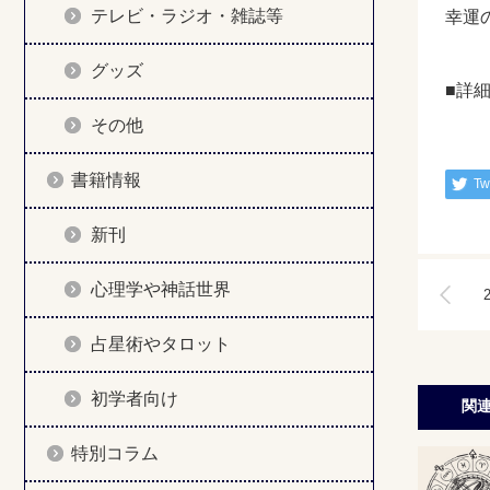
テレビ・ラジオ・雑誌等
幸運
グッズ
■詳
その他
書籍情報
Tw
新刊
心理学や神話世界
占星術やタロット
初学者向け
関
特別コラム