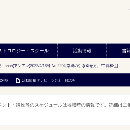
ストロロジー・スクール
活動情報
書
発売 anan(アンアン)2022/4/13号 No.2294[幸運の引き寄せ方。/二宮和也]
2/4/6
活動情報
テレビ・ラジオ・雑誌等
ベント・講座等のスケジュールは掲載時の情報です。詳細は主
。