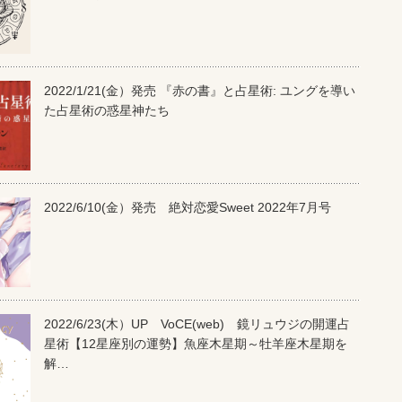
2022/1/21(金）発売 『赤の書』と占星術: ユングを導い
た占星術の惑星神たち
2022/6/10(金）発売 絶対恋愛Sweet 2022年7月号
2022/6/23(木）UP VoCE(web) 鏡リュウジの開運占
星術【12星座別の運勢】魚座木星期～牡羊座木星期を
解…