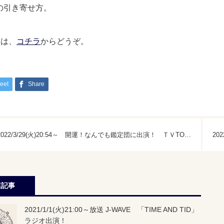
の引き寄せ方。
細は、
コチラ
からどうぞ。
eet
Share
2022/3/29(火)20:54～ 開運！なんでも鑑定団に出演！ ＴＶTOKYO
連記事
2021/1/1(火)21:00～放送 J-WAVE 「TIME AND TID」
ラジオ出演！