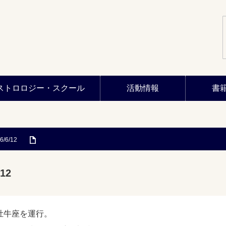
ストロロジー・スクール
活動情報
書
6/6/12
12
牡牛座を運行。