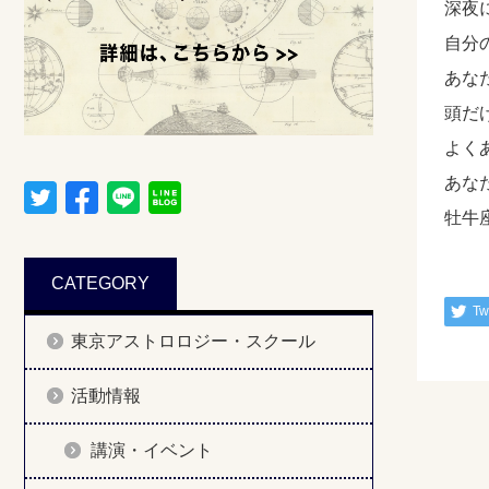
深夜
自分
あな
頭だ
よく
あな
牡牛
CATEGORY
Tw
東京アストロロジー・スクール
活動情報
講演・イベント