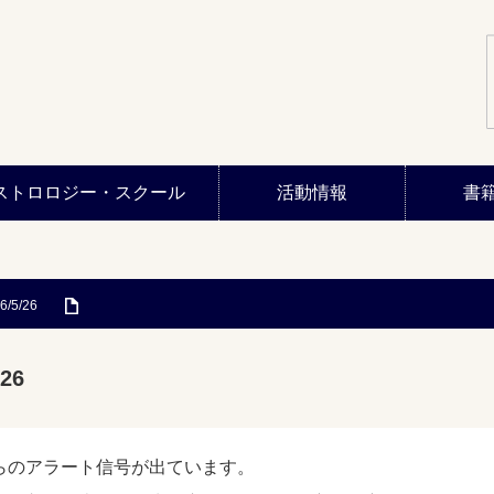
ストロロジー・スクール
活動情報
書
6/5/26
26
らのアラート信号が出ています。