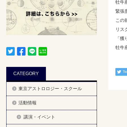
牡牛
緊張
この
リス
「獲
牡牛
Tw
CATEGORY
東京アストロロジー・スクール
活動情報
講演・イベント