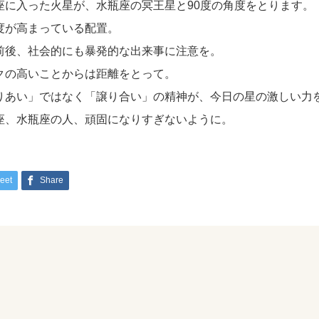
座に入った火星が、水瓶座の冥王星と90度の角度をとります。
度が高まっている配置。
前後、社会的にも暴発的な出来事に注意を。
クの高いことからは距離をとって。
りあい」ではなく「譲り合い」の精神が、今日の星の激しい力
座、水瓶座の人、頑固になりすぎないように。
eet
Share