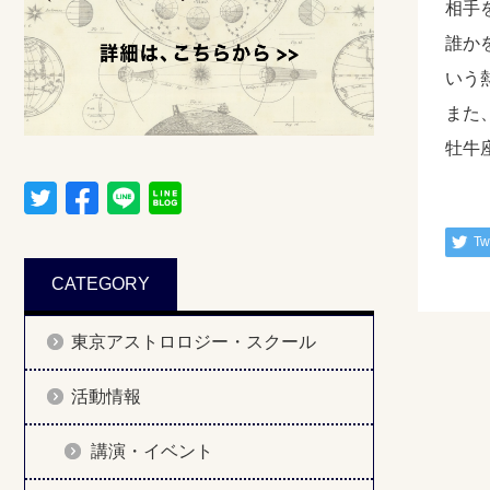
相手
誰か
いう
また
牡牛
Tw
CATEGORY
東京アストロロジー・スクール
活動情報
講演・イベント