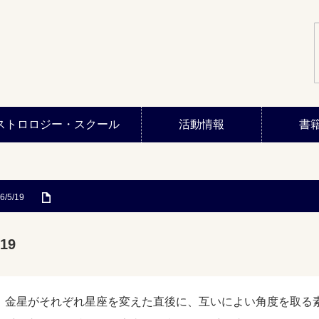
ストロロジー・スクール
活動情報
書
6/5/19
19
、金星がそれぞれ星座を変えた直後に、互いによい角度を取る