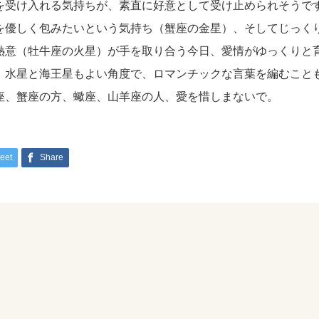
を受け入れる気持ちが、素直に好意として受け止められそうで
を優しく包みたいという気持ち（蟹座の金星）、そしてじっく
熱意（牡牛座の火星）が手を取り合う今日、愛情がゆっくりと
、水星と海王星もよい角度で、ロマンチックな言葉を編むこと
座、蟹座の方、蠍座、山羊座の人、愛を惜しまないで。
eet
Share