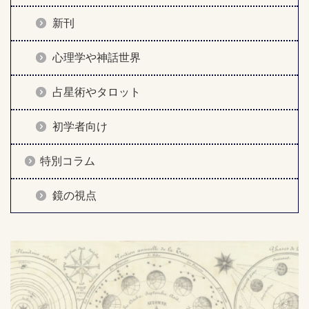
新刊
心理学や神話世界
占星術やタロット
初学者向け
特別コラム
鏡の視点