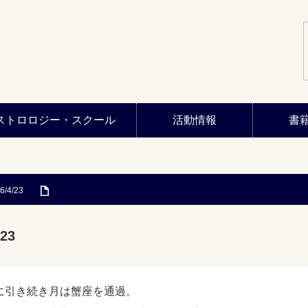
ストロロジー・スクール
活動情報
書
6/4/23
23
に引き続き月は蟹座を通過。