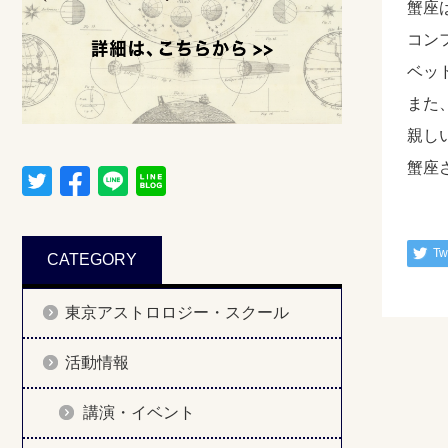
蟹座
コン
ベッ
また
親し
蟹座
Tw
CATEGORY
東京アストロロジー・スクール
活動情報
講演・イベント