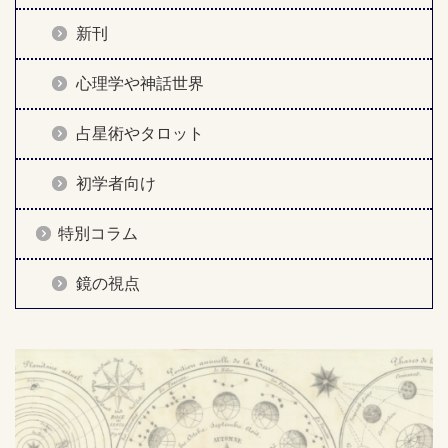
新刊
心理学や神話世界
占星術やタロット
初学者向け
特別コラム
鏡の視点