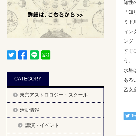
知性
「知
ミド
ィン
ング
すぐ
う。
水星
CATEGORY
ある
乙女
東京アストロロジー・スクール
活動情報
Tw
講演・イベント