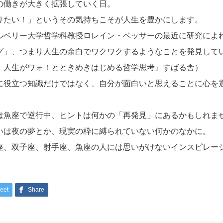
の働きが大きく拡張していく日。
りたい！」というその気持ちこそが人生を豊かにします。
ルベリー大学哲学科教授ロレイン・ベッサーの最近に研究によ
グ」、つまり人生の余白でワクワクするようなことを発見して
 人生がワォ！とときめきはじめる哲学思考』すばる舎）
に役立つ知識だけではなく、自分が面白いと思えることに心を
は魚座で逆行中、ヒントは何かの「再発見」にあるかもしれま
いは夜の夢とか、現実の枠に縛られていない何かのなかに。
座、双子座、射手座、魚座の人には思いがけないインスピレー
eet
Share