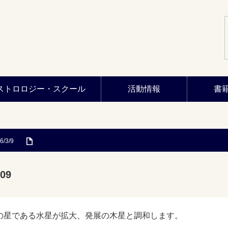
ストロロジー・スクール
活動情報
書
6/3/9
09
の星である水星が拡大、発展の木星と調和します。