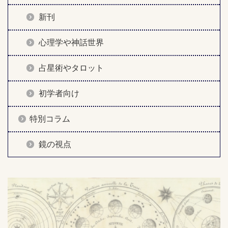
新刊
心理学や神話世界
占星術やタロット
初学者向け
特別コラム
鏡の視点