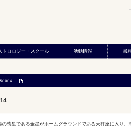
ストロロジー・スクール
活動情報
書
5/10/14
14
美の惑星である金星がホームグラウンドである天秤座に入り、海王