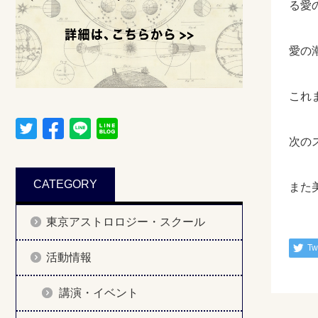
る愛
愛の
これ
次の
CATEGORY
また
東京アストロロジー・スクール
Tw
活動情報
講演・イベント