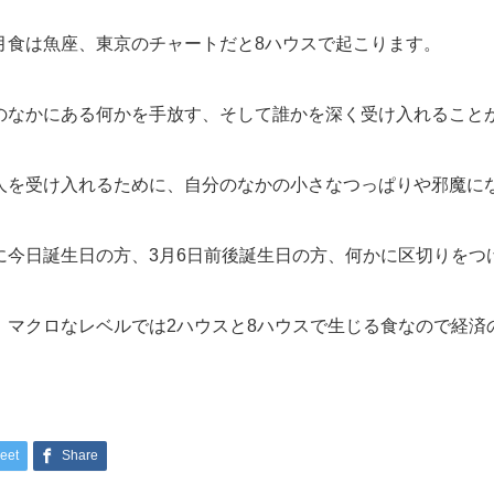
月食は魚座、東京のチャートだと8ハウスで起こります。
のなかにある何かを手放す、そして誰かを深く受け入れること
人を受け入れるために、自分のなかの小さなつっぱりや邪魔に
に今日誕生日の方、3月6日前後誕生日の方、何かに区切りをつ
、マクロなレベルでは2ハウスと8ハウスで生じる食なので経済
eet
Share