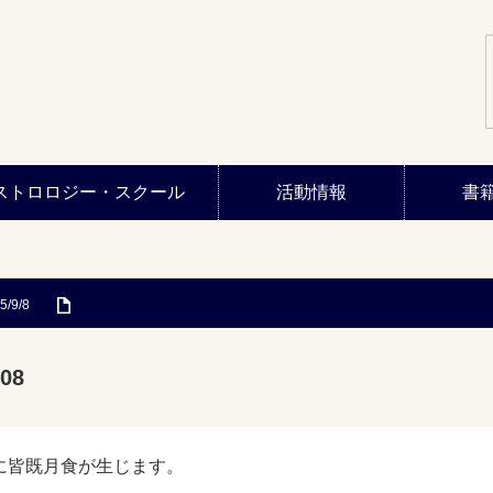
ストロロジー・スクール
活動情報
書
5/9/8
08
に皆既月食が生じます。