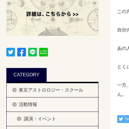
この
自分
あの
とく
CATEGORY
一方
東京アストロロジー・スクール
ん。
活動情報
講演・イベント
Tw