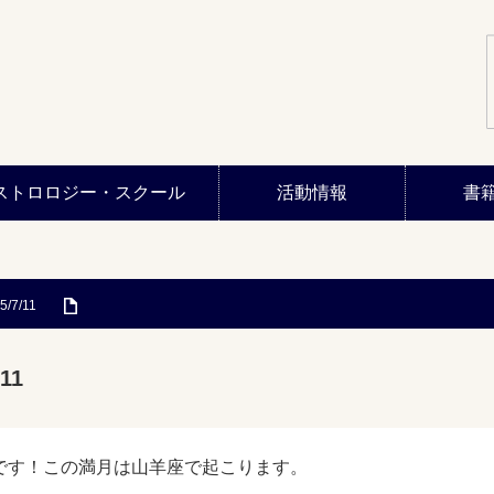
ストロロジー・スクール
活動情報
書
5/7/11
11
です！この満月は山羊座で起こります。