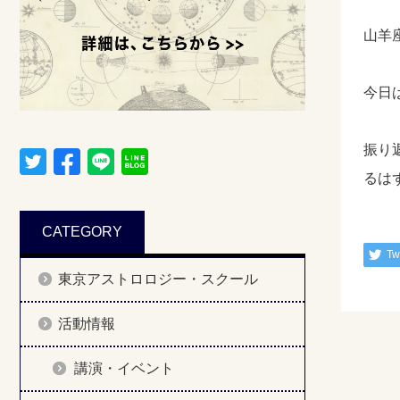
山羊
今日
振り
るは
CATEGORY
Tw
東京アストロロジー・スクール
活動情報
講演・イベント