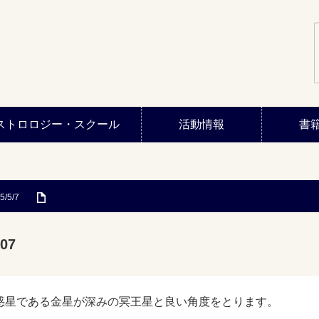
ストロロジー・スクール
活動情報
書
5/5/7
07
惑星である金星が深みの冥王星と良い角度をとります。