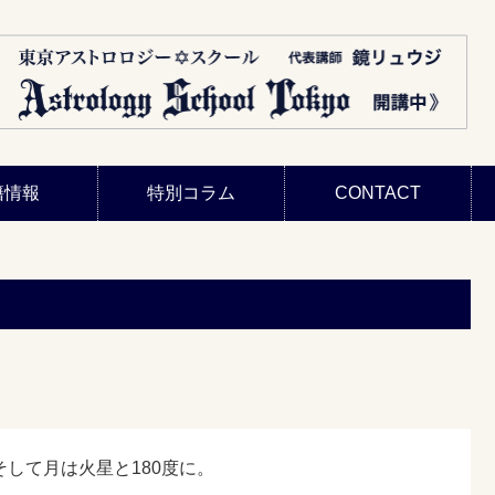
籍情報
特別コラム
CONTACT
して月は火星と180度に。