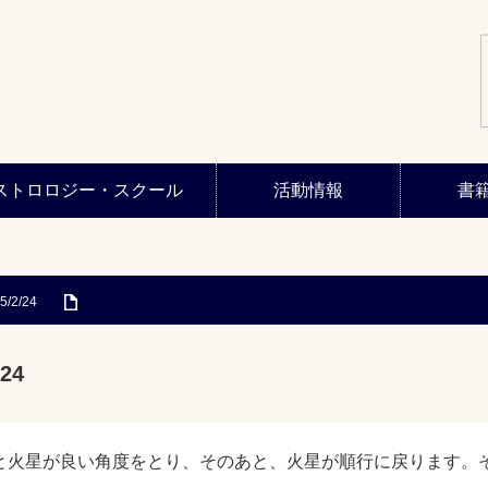
ストロロジー・スクール
活動情報
書
5/2/24
24
と火星が良い角度をとり、そのあと、火星が順行に戻ります。そ