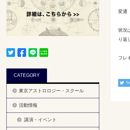
変通
状況
り返
フレ
CATEGORY
Tw
東京アストロロジー・スクール
活動情報
講演・イベント