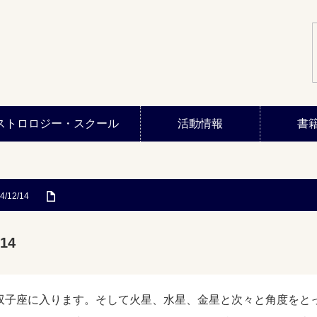
ストロロジー・スクール
活動情報
書
4/12/14
14
双子座に入ります。そして火星、水星、金星と次々と角度をと