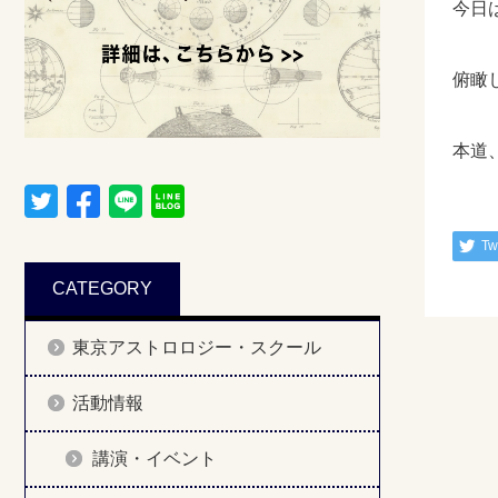
今日
俯瞰
本道
Tw
CATEGORY
東京アストロロジー・スクール
活動情報
講演・イベント