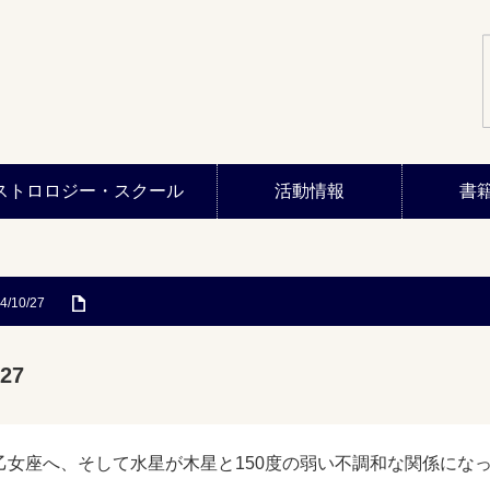
ストロロジー・スクール
活動情報
書
4/10/27
27
乙女座へ、そして水星が木星と150度の弱い不調和な関係にな