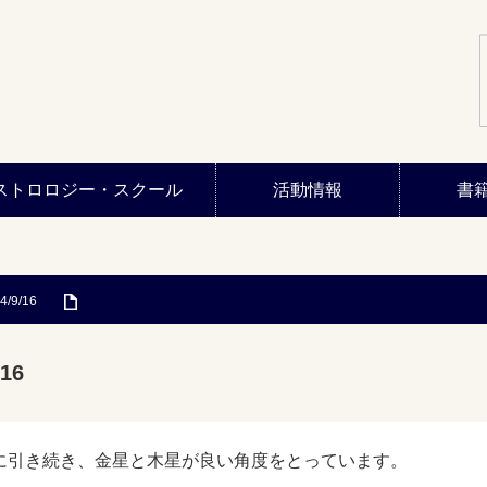
ストロロジー・スクール
活動情報
書
4/9/16
16
に引き続き、金星と木星が良い角度をとっています。