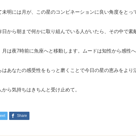
て未明には月が、この星のコンビネーションに良い角度をとっ
昨日から朝まで何かに取り組んでいる人がいたら、その中で素
、月は夜7時前に魚座へと移動します。ムードは知性から感性
らはあなたの感受性をもっと磨くことで今日の星の恵みをより
人から気持ちはきちんと受け止めて。
eet
Share