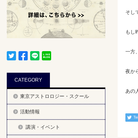
そし
もし
一方
夜か
CATEGORY
あの
東京アストロロジー・スクール
活動情報
Tw
講演・イベント