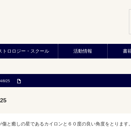
ストロロジー・スクール
活動情報
書
4/8/25
25
が傷と癒しの星であるカイロンと６０度の良い角度をとります