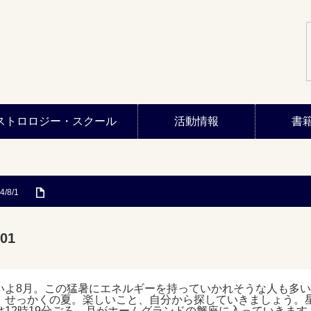
ストロロジー・スクール
活動情報
書
4/8/1
01
いよ8月。この猛暑にエネルギーを持っていかれそうな人も多
、せっかくの夏。楽しいこと、自分から探していきましょう。
は12時19分ごろ、月がホームグランドの蟹座に入っていきます