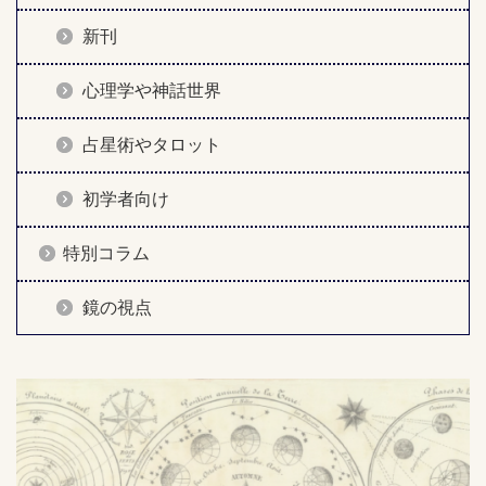
新刊
心理学や神話世界
占星術やタロット
初学者向け
特別コラム
鏡の視点