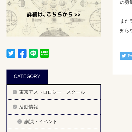
の勇
また
知ら
Tw
CATEGORY
東京アストロロジー・スクール
活動情報
講演・イベント