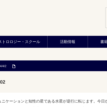
ストロロジー・スクール
活動情報
書
4/4/2
02
ュニケーションと知性の星である水星が逆行に転じます。今日