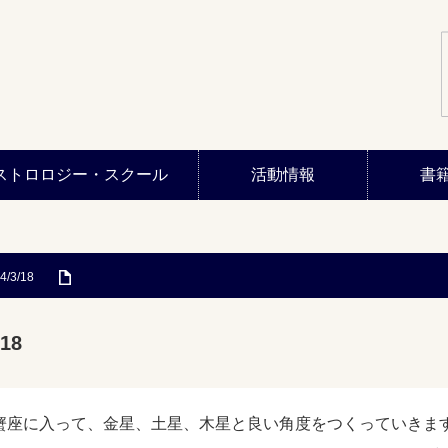
ストロロジー・スクール
活動情報
書
4/3/18
18
蟹座に入って、金星、土星、木星と良い角度をつくっていきま