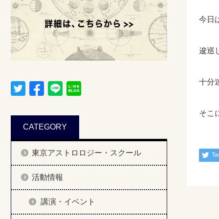
今日
逡巡
十分
そこ
CATEGORY
東京アストロロジー・スクール
Tw
活動情報
講演・イベント