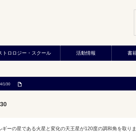
ストロロジー・スクール
活動情報
書
4/1/30
30
ルギーの星である火星と変化の天王星が120度の調和角を取り