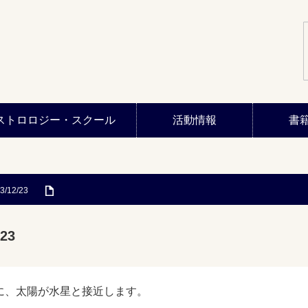
ストロロジー・スクール
活動情報
書
3/12/23
23
に、太陽が水星と接近します。