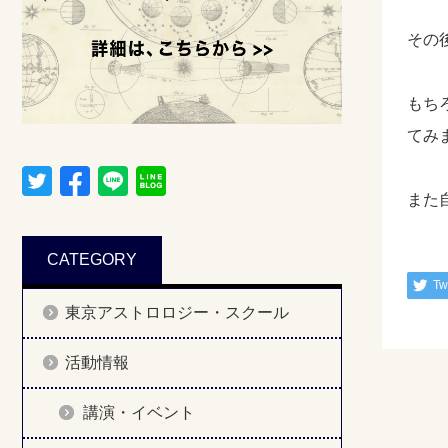
その
もち
てみ
また
CATEGORY
Tw
東京アストロロジー・スクール
活動情報
講演・イベント