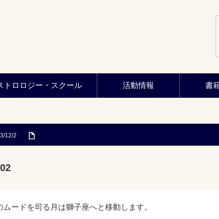
ストロロジー・スクール
活動情報
書
3/12/2
02
のムードを司る月は獅子座へと移動します。