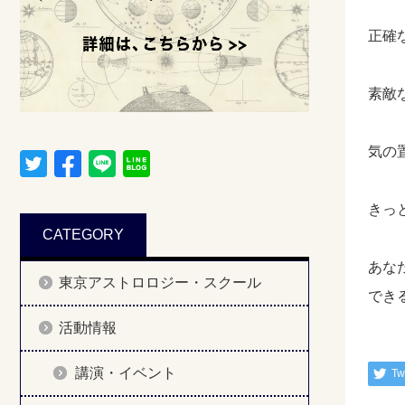
正確
素敵
気の
きっ
CATEGORY
あな
東京アストロロジー・スクール
でき
活動情報
講演・イベント
Tw