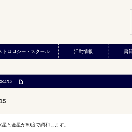
ストロロジー・スクール
活動情報
書
3/11/15
15
水星と金星が60度で調和します。