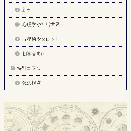
新刊
心理学や神話世界
占星術やタロット
初学者向け
特別コラム
鏡の視点