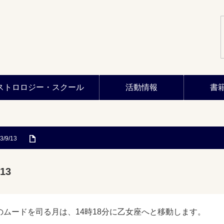
ストロロジー・スクール
活動情報
書
3/9/13
13
のムードを司る月は、14時18分に乙女座へと移動します。