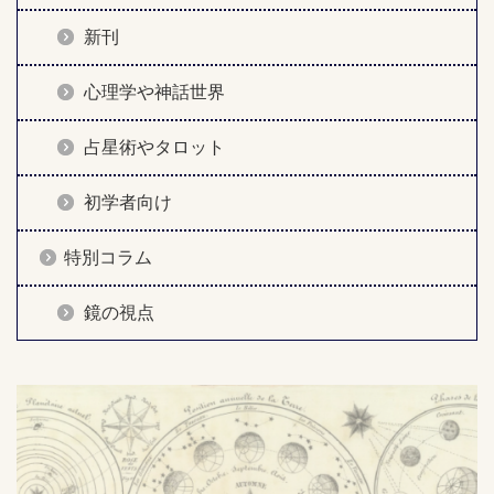
新刊
心理学や神話世界
占星術やタロット
初学者向け
特別コラム
鏡の視点