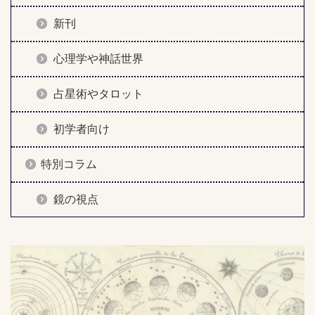
新刊
心理学や神話世界
占星術やタロット
初学者向け
特別コラム
鏡の視点