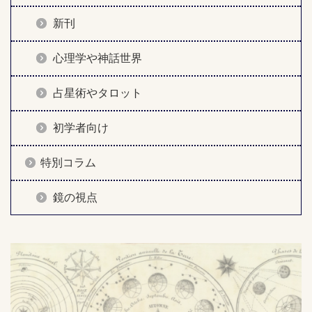
新刊
心理学や神話世界
占星術やタロット
初学者向け
特別コラム
鏡の視点