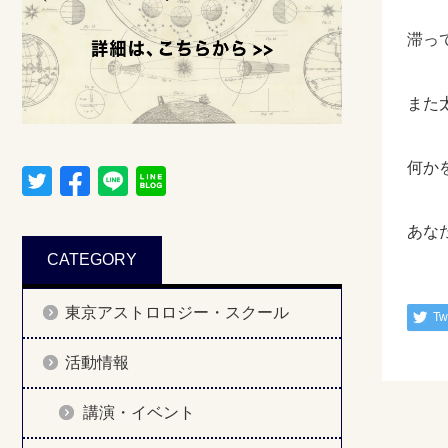
滞っ
また
何か
あな
CATEGORY
東京アストロロジー・スクール
Tw
活動情報
講演・イベント