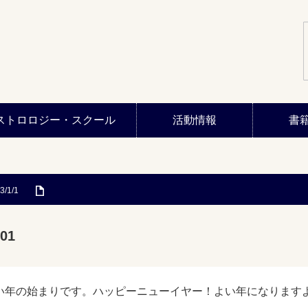
ストロロジー・スクール
活動情報
書
3/1/1
01
い年の始まりです。ハッピーニューイヤー！よい年になります