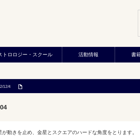
ストロロジー・スクール
活動情報
書
2/12/4
04
星が動きを止め、金星とスクエアのハードな角度をとります。