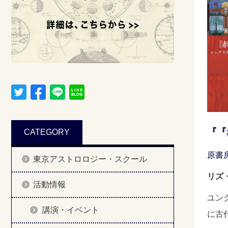
『『
CATEGORY
原書
東京アストロロジー・スクール
リズ・
活動情報
ユン
講演・イベント
に古