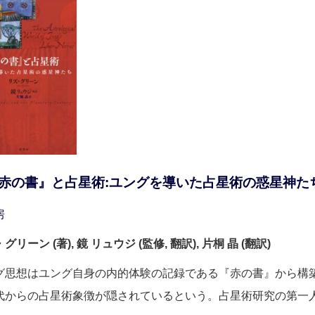
赤の書』と占星術:ユングを導いた占星術の惑星神た
房
グリーン (著), 鏡 リュウジ (監修, 翻訳), 片桐 晶 (翻訳)
グ思想はユング自身の内的体験の記録である『赤の書』から構
代からの占星術象徴が隠されているという。占星術研究の第一人