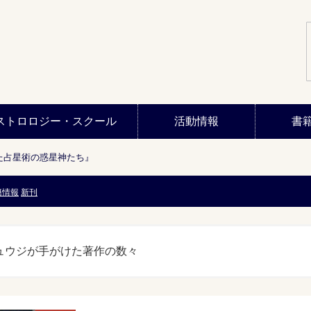
ストロロジー・スクール
活動情報
書
た占星術の惑星神たち』
籍情報
新刊
ュウジが手がけた著作の数々