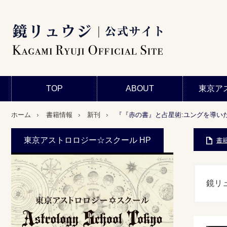
TOP
ABOUT
東京ア
ホーム
書籍情報
新刊
『『赤の書』と占星術:ユングを導い
東京アストロロジー☆スクール HP
書
鏡リ