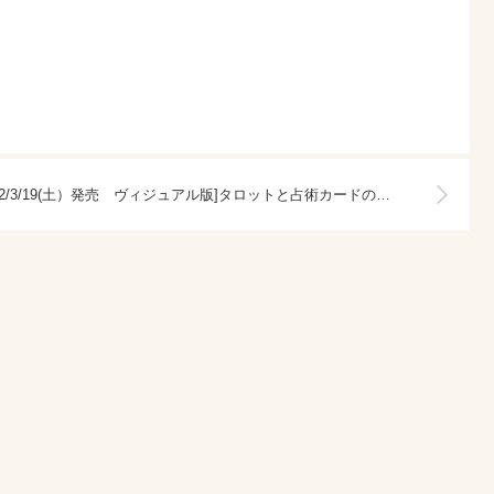
2022/3/19(土）発売 ヴィジュアル版]タロットと占術カードの世界: 起源から21世紀まで