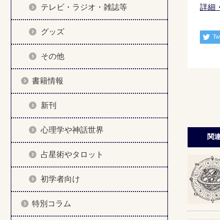
テレビ・ラジオ・雑誌等
詳細
グッズ
Tw
その他
書籍情報
新刊
心理学や神話世界
関
占星術やタロット
初学者向け
特別コラム