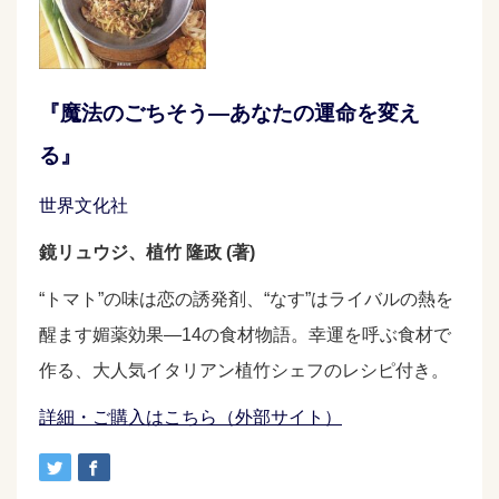
『魔法のごちそう―あなたの運命を変え
る』
世界文化社
鏡リュウジ、植竹 隆政 (著)
“トマト”の味は恋の誘発剤、“なす”はライバルの熱を
醒ます媚薬効果—14の食材物語。幸運を呼ぶ食材で
作る、大人気イタリアン植竹シェフのレシピ付き。
詳細・ご購入はこちら（外部サイト）