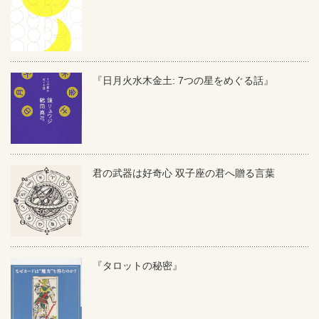
『日月火水木金土: 7つの星をめぐる話』
君の武器は好奇心 双子座の君へ贈る言葉
『タロットの秘密』